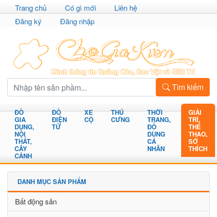
Trang chủ
Có gì mới
Liên hệ
Đăng ký
Đăng nhập
Tìm kiếm
ĐỒ
ĐỒ
XE
THÚ
THỜI
GIẢI
GIA
ĐIỆN
CỘ
CƯNG
TRANG,
TRÍ,
DỤNG,
TỬ
ĐỒ
THỂ
NỘI
DÙNG
THAO,
THẤT,
CÁ
SỞ
CÂY
NHÂN
THÍCH
CẢNH
DANH MỤC SẢN PHẨM
Bất động sản