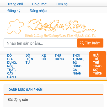
Trang chủ
Có gì mới
Liên hệ
Đăng ký
Đăng nhập
Tìm kiếm
ĐỒ
ĐỒ
XE
THÚ
THỜI
GIẢI
GIA
ĐIỆN
CỘ
CƯNG
TRANG,
TRÍ,
DỤNG,
TỬ
ĐỒ
THỂ
NỘI
DÙNG
THAO,
THẤT,
CÁ
SỞ
CÂY
NHÂN
THÍCH
CẢNH
DANH MỤC SẢN PHẨM
Bất động sản