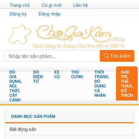
Trang chủ
Có gì mới
Liên hệ
Đăng ký
Đăng nhập
Tìm kiếm
ĐỒ
ĐỒ
XE
THÚ
THỜI
GIẢI
GIA
ĐIỆN
CỘ
CƯNG
TRANG,
TRÍ,
DỤNG,
TỬ
ĐỒ
THỂ
NỘI
DÙNG
THAO,
THẤT,
CÁ
SỞ
CÂY
NHÂN
THÍCH
CẢNH
DANH MỤC SẢN PHẨM
Bất động sản