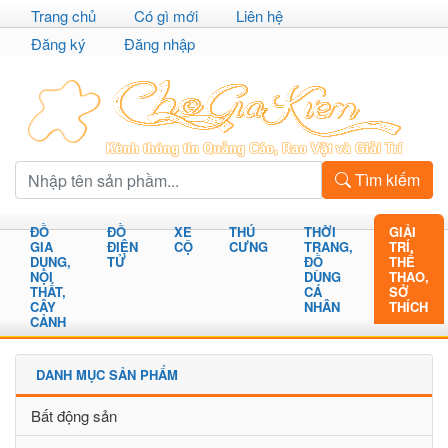
Trang chủ
Có gì mới
Liên hệ
Đăng ký
Đăng nhập
Tìm kiếm
ĐỒ
ĐỒ
XE
THÚ
THỜI
GIẢI
GIA
ĐIỆN
CỘ
CƯNG
TRANG,
TRÍ,
DỤNG,
TỬ
ĐỒ
THỂ
NỘI
DÙNG
THAO,
THẤT,
CÁ
SỞ
CÂY
NHÂN
THÍCH
CẢNH
DANH MỤC SẢN PHẨM
Bất động sản