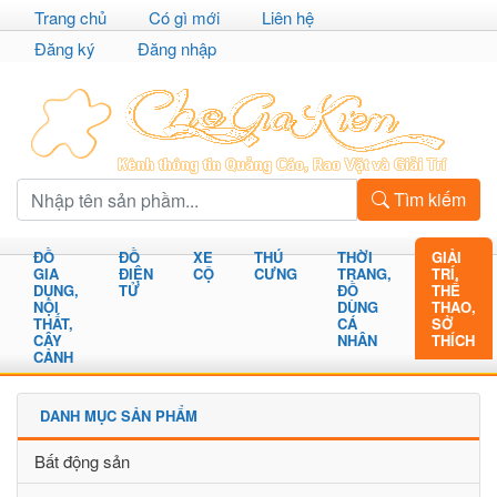
Trang chủ
Có gì mới
Liên hệ
Đăng ký
Đăng nhập
Tìm kiếm
ĐỒ
ĐỒ
XE
THÚ
THỜI
GIẢI
GIA
ĐIỆN
CỘ
CƯNG
TRANG,
TRÍ,
DỤNG,
TỬ
ĐỒ
THỂ
NỘI
DÙNG
THAO,
THẤT,
CÁ
SỞ
CÂY
NHÂN
THÍCH
CẢNH
DANH MỤC SẢN PHẨM
Bất động sản