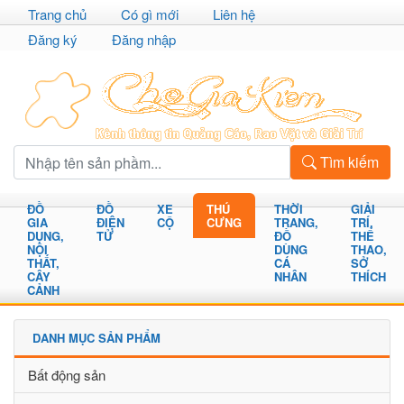
Trang chủ
Có gì mới
Liên hệ
Đăng ký
Đăng nhập
Tìm kiếm
ĐỒ
ĐỒ
XE
THÚ
THỜI
GIẢI
GIA
ĐIỆN
CỘ
CƯNG
TRANG,
TRÍ,
DỤNG,
TỬ
ĐỒ
THỂ
NỘI
DÙNG
THAO,
THẤT,
CÁ
SỞ
CÂY
NHÂN
THÍCH
CẢNH
DANH MỤC SẢN PHẨM
Bất động sản