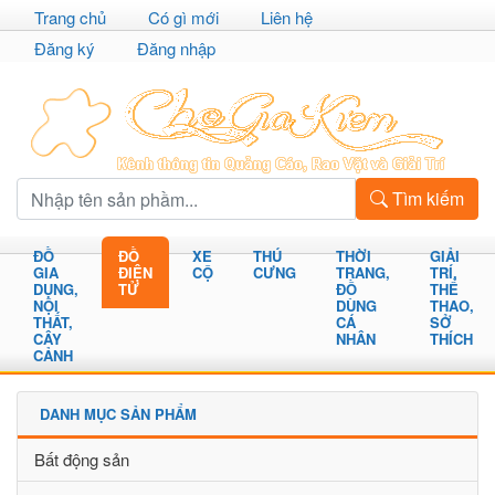
Trang chủ
Có gì mới
Liên hệ
Đăng ký
Đăng nhập
Tìm kiếm
ĐỒ
ĐỒ
XE
THÚ
THỜI
GIẢI
GIA
ĐIỆN
CỘ
CƯNG
TRANG,
TRÍ,
DỤNG,
TỬ
ĐỒ
THỂ
NỘI
DÙNG
THAO,
THẤT,
CÁ
SỞ
CÂY
NHÂN
THÍCH
CẢNH
DANH MỤC SẢN PHẨM
Bất động sản