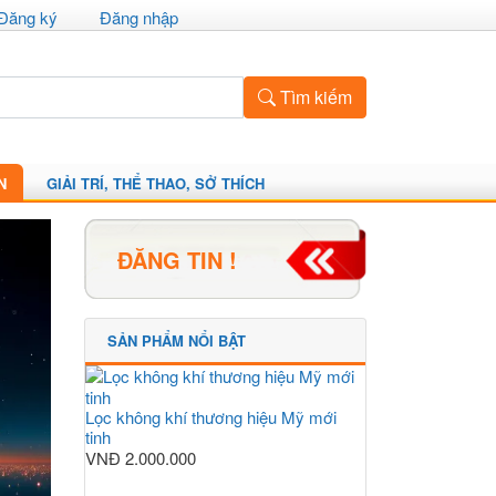
Đăng ký
Đăng nhập
Tìm kiếm
N
GIẢI TRÍ, THỂ THAO, SỞ THÍCH
ĐĂNG TIN !
SẢN PHẨM NỔI BẬT
Lọc không khí thương hiệu Mỹ mới
tinh
VNĐ
2.000.000