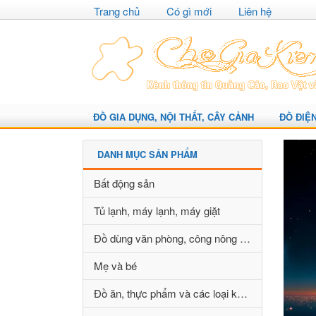
Trang chủ
Có gì mới
Liên hệ
ĐỒ GIA DỤNG, NỘI THẤT, CÂY CẢNH
ĐỒ ĐIỆ
DANH MỤC SẢN PHẨM
Bất động sản
Tủ lạnh, máy lạnh, máy giặt
Đồ dùng văn phòng, công nông nghiệp
Mẹ và bé
Đồ ăn, thực phẩm và các loại khác