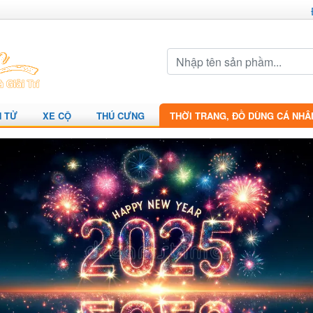
N TỬ
XE CỘ
THÚ CƯNG
THỜI TRANG, ĐỒ DÙNG CÁ NHÂ