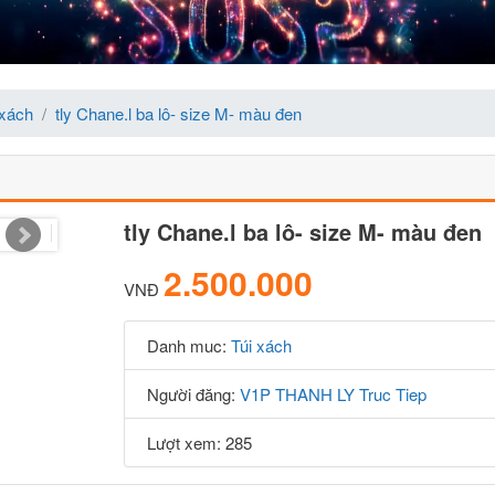
 xách
tly Chane.l ba lô- size M- màu đen
tly Chane.l ba lô- size M- màu đen
2.500.000
VNĐ
Danh muc:
Túi xách
Người đăng:
V1P THANH LY Truc Tiep
Lượt xem: 285