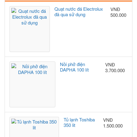
Quạt nước đá Electrolux
VNĐ
đã qua sử dụng
500.000
Nồi phở điện
VNĐ
DAPHA 100 lít
3.700.000
Tủ lạnh Toshiba
VNĐ
350 lit
1.500.000