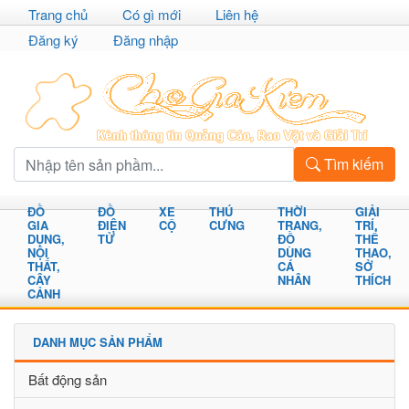
Trang chủ
Có gì mới
Liên hệ
Đăng ký
Đăng nhập
Tìm kiếm
ĐỒ
ĐỒ
XE
THÚ
THỜI
GIẢI
GIA
ĐIỆN
CỘ
CƯNG
TRANG,
TRÍ,
DỤNG,
TỬ
ĐỒ
THỂ
NỘI
DÙNG
THAO,
THẤT,
CÁ
SỞ
CÂY
NHÂN
THÍCH
CẢNH
DANH MỤC SẢN PHẨM
Bất động sản