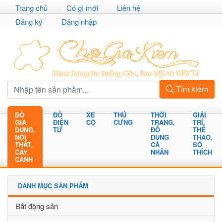
Trang chủ
Có gì mới
Liên hệ
Đăng ký
Đăng nhập
Tìm kiếm
ĐỒ
ĐỒ
XE
THÚ
THỜI
GIẢI
GIA
ĐIỆN
CỘ
CƯNG
TRANG,
TRÍ,
DỤNG,
TỬ
ĐỒ
THỂ
NỘI
DÙNG
THAO,
THẤT,
CÁ
SỞ
CÂY
NHÂN
THÍCH
CẢNH
DANH MỤC SẢN PHẨM
Bất động sản