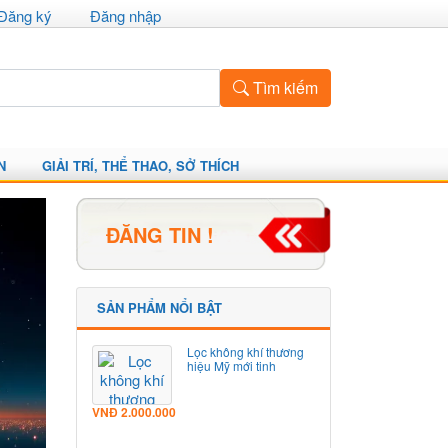
Đăng ký
Đăng nhập
Tìm kiếm
N
GIẢI TRÍ, THỂ THAO, SỞ THÍCH
ĐĂNG TIN !
SẢN PHẨM NỔI BẬT
Lọc không khí thương
hiệu Mỹ mới tinh
VNĐ
2.000.000