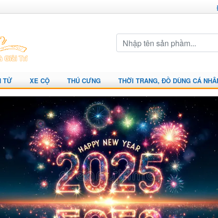
N TỬ
XE CỘ
THÚ CƯNG
THỜI TRANG, ĐỒ DÙNG CÁ NHÂ