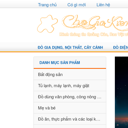
Trang chủ
Có gì mới
Liên hệ
ĐỒ GIA DỤNG, NỘI THẤT, CÂY CẢNH
ĐỒ ĐIỆ
DANH MỤC SẢN PHẨM
Bất động sản
Tủ lạnh, máy lạnh, máy giặt
Đồ dùng văn phòng, công nông nghiệp
Mẹ và bé
Đồ ăn, thực phẩm và các loại khác