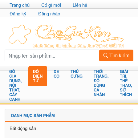
Trang chủ
Có gì mới
Liên hệ
Đăng ký
Đăng nhập
Tìm kiếm
ĐỒ
ĐỒ
XE
THÚ
THỜI
GIẢI
GIA
ĐIỆN
CỘ
CƯNG
TRANG,
TRÍ,
DỤNG,
TỬ
ĐỒ
THỂ
NỘI
DÙNG
THAO,
THẤT,
CÁ
SỞ
CÂY
NHÂN
THÍCH
CẢNH
DANH MỤC SẢN PHẨM
Bất động sản