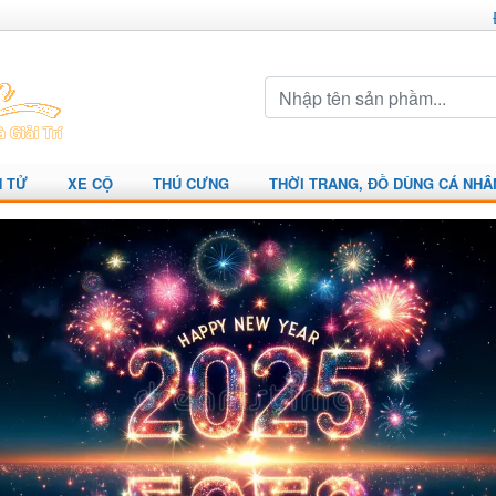
N TỬ
XE CỘ
THÚ CƯNG
THỜI TRANG, ĐỒ DÙNG CÁ NHÂ