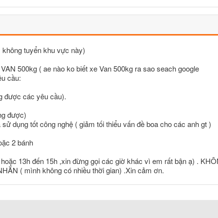
 không tuyển khu vực này)
tải VAN 500kg ( ae nào ko biết xe Van 500kg ra sao seach google
u cầu:
g được các yêu cầu).
ũng được)
sử dụng tốt công nghệ ( giảm tối thiểu vấn đề boa cho các anh gt )
oặc 2 bánh
h hoặc 13h đến 15h ,xin đừng gọi các giờ khác vì em rất bận ạ) . KH
( mình không có nhiều thời gian) .Xin cảm ơn.