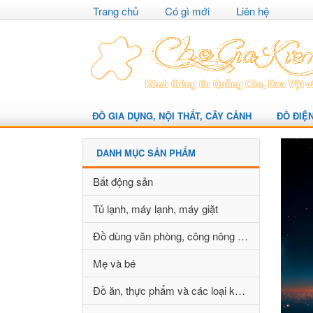
Trang chủ
Có gì mới
Liên hệ
ĐỒ GIA DỤNG, NỘI THẤT, CÂY CẢNH
ĐỒ ĐIỆ
DANH MỤC SẢN PHẨM
Bất động sản
Tủ lạnh, máy lạnh, máy giặt
Đồ dùng văn phòng, công nông nghiệp
Mẹ và bé
Đồ ăn, thực phẩm và các loại khác