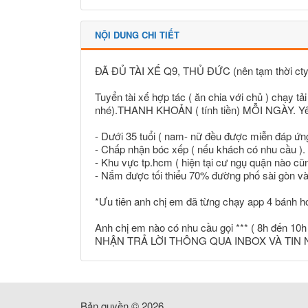
NỘI DUNG CHI TIẾT
ĐÃ ĐỦ TÀI XẾ Q9, THỦ ĐỨC (nên tạm thời cty
Tuyển tài xế hợp tác ( ăn chia với chủ ) chạy 
nhé).THANH KHOẢN ( tính tiền) MỖI NGÀY. Yê
- Dưới 35 tuổi ( nam- nữ đều được miễn đáp ứn
- Chấp nhận bóc xếp ( nếu khách có nhu cầu ).
- Khu vực tp.hcm ( hiện tại cư ngụ quận nào c
- Nắm được tối thiểu 70% đường phố sài gòn và 
*Ưu tiên anh chị em đã từng chạy app 4 bánh h
Anh chị em nào có nhu cầu gọi *** ( 8h đến 10
NHẬN TRẢ LỜI THÔNG QUA INBOX VÀ TIN NHẮN 
Bản quyền © 2026