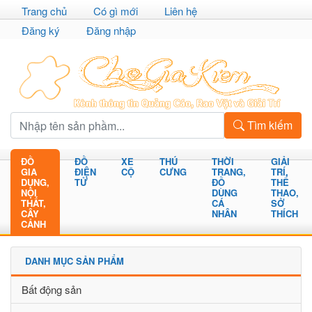
Trang chủ
Có gì mới
Liên hệ
Đăng ký
Đăng nhập
Tìm kiếm
ĐỒ
ĐỒ
XE
THÚ
THỜI
GIẢI
GIA
ĐIỆN
CỘ
CƯNG
TRANG,
TRÍ,
DỤNG,
TỬ
ĐỒ
THỂ
NỘI
DÙNG
THAO,
THẤT,
CÁ
SỞ
CÂY
NHÂN
THÍCH
CẢNH
DANH MỤC SẢN PHẨM
Bất động sản