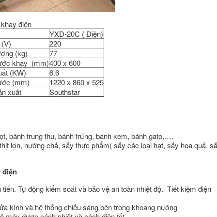
2 khay điện
YXD-20C ( Điện)
 (V)
220
ượng (kg)
77
hước khay (mm)
400 x 600
uất (KW)
6.6
hước (mm)
1220 x 860 x 525
ản xuất
Southstar
, bánh trung thu, bánh trứng, bánh kem, bánh gato,….
hịt lợn, nướng chả, sấy thực phẩm( sấy các loại hạt, sấy hoa quả, s
 điện
 tiến. Tự động kiểm soát và bảo vệ an toàn nhiệt độ. Tiết kiệm điện
 cửa kính và hệ thống chiếu sáng bên trong khoang nướng
vỏ máy được cách nhiệt và cách điện tốt