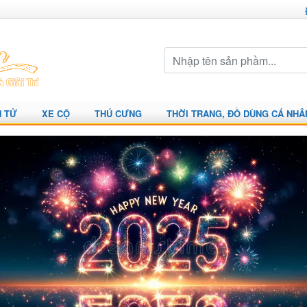
N TỬ
XE CỘ
THÚ CƯNG
THỜI TRANG, ĐỒ DÙNG CÁ NHÂ