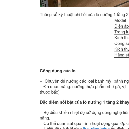
Thông số kỹ thuật chi tiết của lò nướng 1 tầng 
Model
Điện áp
Trọng l
Kích t
Công s
Kích t
Hãng s
Công dụng của lò
+ Chuyên để nướng các loại bánh mỳ, bánh ngọt
+ Đa chức năng: nướng thực phẩm như gà, vịt, t
thuốc bắc)
Đặc điểm nổi bật của lò nướng 1 tầng 2 khay
+ Bộ điều khiển nhiệt độ sử dụng công nghệ tiên
năng.
+ Có thể quan sát quá trình hoạt động qua lớp
+ Nhiệt độ và thời gian
lò nướng bánh
ổn định, 