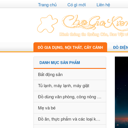
Trang chủ
Có gì mới
Liên hệ
ĐỒ GIA DỤNG, NỘI THẤT, CÂY CẢNH
ĐỒ ĐIỆ
DANH MỤC SẢN PHẨM
Bất động sản
Tủ lạnh, máy lạnh, máy giặt
Đồ dùng văn phòng, công nông nghiệp
Mẹ và bé
Đồ ăn, thực phẩm và các loại khác