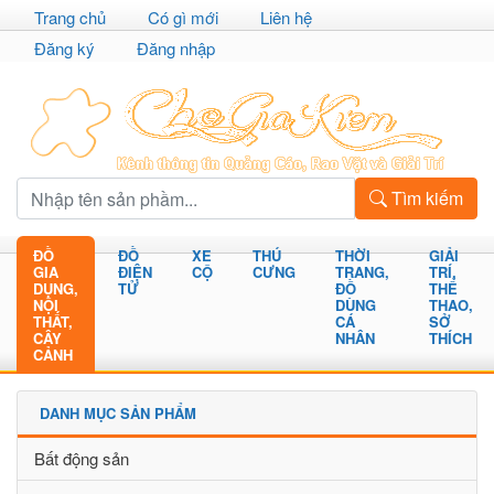
Trang chủ
Có gì mới
Liên hệ
Đăng ký
Đăng nhập
Tìm kiếm
ĐỒ
ĐỒ
XE
THÚ
THỜI
GIẢI
GIA
ĐIỆN
CỘ
CƯNG
TRANG,
TRÍ,
DỤNG,
TỬ
ĐỒ
THỂ
NỘI
DÙNG
THAO,
THẤT,
CÁ
SỞ
CÂY
NHÂN
THÍCH
CẢNH
DANH MỤC SẢN PHẨM
Bất động sản