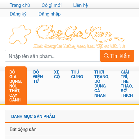
Trang chủ
Có gì mới
Liên hệ
Đăng ký
Đăng nhập
Tìm kiếm
ĐỒ
ĐỒ
XE
THÚ
THỜI
GIẢI
GIA
ĐIỆN
CỘ
CƯNG
TRANG,
TRÍ,
DỤNG,
TỬ
ĐỒ
THỂ
NỘI
DÙNG
THAO,
THẤT,
CÁ
SỞ
CÂY
NHÂN
THÍCH
CẢNH
DANH MỤC SẢN PHẨM
Bất động sản