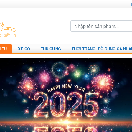
N TỬ
XE CỘ
THÚ CƯNG
THỜI TRANG, ĐỒ DÙNG CÁ NHÂ