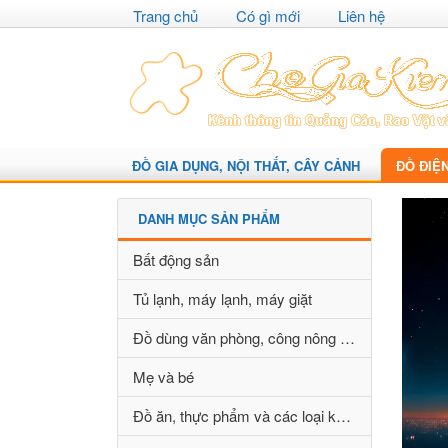
Trang chủ
Có gì mới
Liên hệ
ĐỒ GIA DỤNG, NỘI THẤT, CÂY CẢNH
ĐỒ ĐIỆ
DANH MỤC SẢN PHẨM
Bất động sản
Tủ lạnh, máy lạnh, máy giặt
Đồ dùng văn phòng, công nông nghiệp
Mẹ và bé
Đồ ăn, thực phẩm và các loại khác