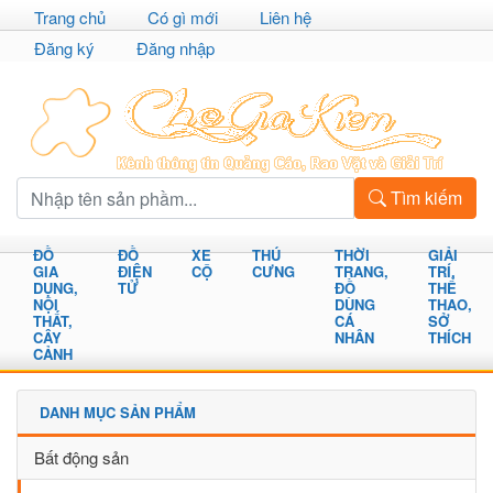
Trang chủ
Có gì mới
Liên hệ
Đăng ký
Đăng nhập
Tìm kiếm
ĐỒ
ĐỒ
XE
THÚ
THỜI
GIẢI
GIA
ĐIỆN
CỘ
CƯNG
TRANG,
TRÍ,
DỤNG,
TỬ
ĐỒ
THỂ
NỘI
DÙNG
THAO,
THẤT,
CÁ
SỞ
CÂY
NHÂN
THÍCH
CẢNH
DANH MỤC SẢN PHẨM
Bất động sản