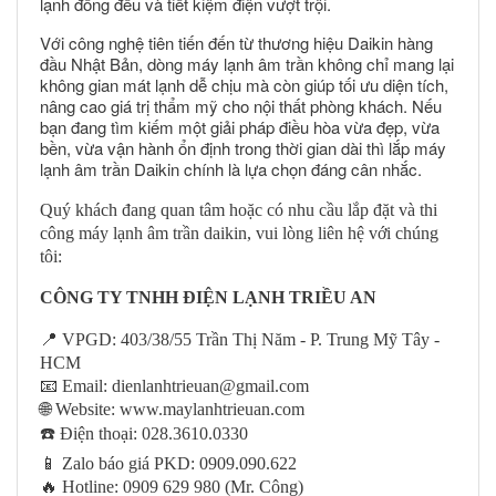
lạnh đồng đều và tiết kiệm điện vượt trội.
Với công nghệ tiên tiến đến từ thương hiệu Daikin hàng
đầu Nhật Bản, dòng máy lạnh âm trần không chỉ mang lại
không gian mát lạnh dễ chịu mà còn giúp tối ưu diện tích,
nâng cao giá trị thẩm mỹ cho nội thất phòng khách. Nếu
bạn đang tìm kiếm một giải pháp điều hòa vừa đẹp, vừa
bền, vừa vận hành ổn định trong thời gian dài thì lắp máy
lạnh âm trần Daikin chính là lựa chọn đáng cân nhắc.
Quý khách đang quan tâm hoặc có nhu cầu lắp đặt
và thi
công
máy lạnh
âm trần daikin
, vui lòng liên hệ
với chúng
tôi
:
CÔNG TY TNHH ĐIỆN LẠNH TRIỀU AN
📍
VPGD: 403/38/55 Trần Thị Năm - P. Trung Mỹ Tây -
HCM
📧
Email:
dienlanhtrieuan@gmail.com
🌐
Website: www.maylanhtrieuan.com
☎
️ Điện thoại: 028.3610.0330
📱
Zalo báo giá PKD: 0909.090.622
🔥
Hotline: 0909 629 980 (Mr. Công)