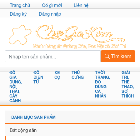
Trang chủ
Có gì mới
Liên hệ
Đăng ký
Đăng nhập
Tìm kiếm
ĐỒ
ĐỒ
XE
THÚ
THỜI
GIẢI
GIA
ĐIỆN
CỘ
CƯNG
TRANG,
TRÍ,
DỤNG,
TỬ
ĐỒ
THỂ
NỘI
DÙNG
THAO,
THẤT,
CÁ
SỞ
CÂY
NHÂN
THÍCH
CẢNH
DANH MỤC SẢN PHẨM
Bất động sản