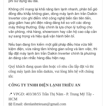
phí sử dụng lâu dài.
Không chỉ mang lại khả năng làm lạnh nhanh, phân bổ gió
đồng đều khắp không gian, dòng máy lạnh âm trần Daikin
Inverter còn ghi điểm nhờ công nghệ biến tần tiên tiến,
giúp giảm hao phí điện năng đáng kể so với các dòng
máy thông thường. Đây chính là lựa chọn lý tưởng cho
văn phòng, nhà hàng, showroom hay căn hộ cao cấp cần
sự sang trọng và hiệu quả vận hành bền bỉ.
Nếu bạn đang tìm kiếm một giải pháp điều hòa vừa tiết
kiệm điện, vừa nâng tầm không gian sống và làm việc, thì
lắp đặt máy lạnh âm trần Daikin Inverter chính là phương
án đáng cân nhắc hàng đầu hiện nay.
Quý khách đang quan tâm hoặc có nhu cầu lắp đặt
và thi
công
máy lạnh
âm trần daikin
, vui lòng liên hệ
với chúng
tôi
:
CÔNG TY TNHH ĐIỆN LẠNH TRIỀU AN
📍
VPGD: 403/38/55 Trần Thị Năm - P. Trung Mỹ Tây -
HCM
📧
Email:
dienlanhtrieuan@gmail.com