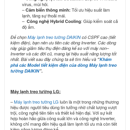
virus, mùi hôi.
–
Cảm biến thông minh:
Tối ưu hiệu suất làm
lạnh, tăng sự thoải mái.
–
Công nghệ Hybrid Cooling
: Giúp kiểm soát cả
độ ẩm.
Để chọn
Máy lạnh treo tường DAIKIN
có CSPF cao (tiết
kiệm điện), bạn nên ưu tiên các dòng Inverter. Các dòng
này giúp giảm tiêu thụ điện đáng kể so với máy non–
Inverter và các đời cũ, mang lại hiệu suất năng lượng tốt
nhất. Bài viết sau đây chúng ta sẽ tìm hiểu và
“
Khám
phá các Model tiết kiệm điện của dòng Máy lạnh treo
tường DAIKIN
”.
Máy lạnh treo tường LG:
–
Máy lạnh treo tường LG
luôn là một trong những thương
hiệu được người tiêu dùng tin tưởng nhờ chất lượng vượt
trội, công nghệ tiên tiến và thiết kế hiện đại. Với sự kết
hợp hoàn hảo giữa công suất lớn và công nghệ Inverter,
không chỉ mang đến hiệu quả làm lạnh tối ưu mà còn tiết
kiệm năng lượng đáng kể.