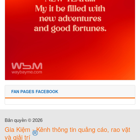
FAN PAGES FACEBOOK
Bản quyền © 2026
Gia Kiệm - Kênh thông tin quảng cáo, rao vặt
®
và giải trí