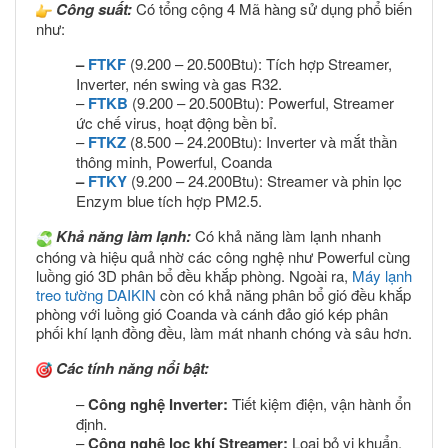
Công suất:
Có tổng cộng 4 Mã hàng sử dụng phổ biến
như:
–
FTKF
(9.200 – 20.500Btu): Tích hợp Streamer,
Inverter, nén swing và gas R32.
–
FTKB
(9.200 – 20.500Btu): Powerful, Streamer
ức chế virus, hoạt động bền bỉ.
–
FTKZ
(8.500 – 24.200Btu): Inverter và mắt thần
thông minh, Powerful, Coanda
–
FTKY
(9.200 – 24.200Btu): Streamer và phin lọc
Enzym blue tích hợp PM2.5.
Khả năng làm lạnh:
Có khả năng làm lạnh nhanh
chóng và hiệu quả nhờ các công nghệ như Powerful cùng
luồng gió 3D phân bổ đều khắp phòng. Ngoài ra,
Máy lạnh
treo tường DAIKIN
còn có khả năng phân bổ gió đều khắp
phòng với luồng gió Coanda và cánh đảo gió kép phân
phối khí lạnh đồng đều, làm mát nhanh chóng và sâu hơn.
Các tính năng nổi bật:
–
Công nghệ Inverter:
Tiết kiệm điện, vận hành ổn
định.
–
Công nghệ lọc khí Streamer:
Loại bỏ vi khuẩn,