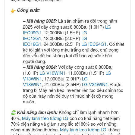
Công suất:
– Mã hàng 2025:
Là sản phẩm ra đời trong năm
2025 với dãy công suất 8.800Btu (1.0HP)
LG
IEC09G1
, 12.000Btu (1.5HP)
LG
IEC12G1
, 18.000Btu (2.0HP)
LG
IEC18G1
, 24.000Btu (2.5HP)
LG IEC24G
1
. Có thiết
kế tối giản với tông màu trắng chủ đạo, chú trọng
đến vấn đề lọc không khí để bảo vệ sức khỏe
người dùng.
– Mã hàng 2024:
Với dãy công suất 8.800Btu
(1.0HP)
LG V10WIN1
, 11.000Btu (1.5HP)
LG
V13WIN1
, 17.000Btu (2.0HP)
LG
V18WIN1
, 21.000Btu (2.5HP)
LG V24WIN1
. Được
trang bị Máy nén kép Inverter liên tục đều chỉnh tốc
độ của máy nén để duy trì mức nhiệt độ mong
muốn.
Khả năng làm lạnh:
Không chỉ làm lạnh nhanh hơn
40%,
Máy lạnh treo tường LG
còn có khả năng tiết kiệm
70% điện năng và giảm rung lắc tới 80% so với những
dòng máy thông thường.
Máy lạnh treo tường LG
không