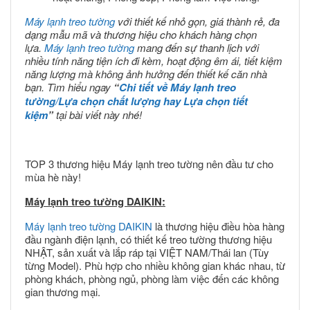
Máy lạnh treo tường
với thiết kế nhỏ gọn, giá thành rẻ, đa
dạng mẫu mã và thương hiệu cho khách hàng chọn
lựa.
Máy lạnh treo tường
mang đến sự thanh lịch với
nhiều tính năng tiện ích đi kèm, hoạt động êm ái, tiết kiệm
năng lượng mà không ảnh hưởng đến thiết kế căn nhà
bạn. Tìm hiểu ngay
“
Chi tiết về Máy lạnh treo
tường/Lựa chọn chất lượng hay Lựa chọn tiết
kiệm
”
tại bài viết này nhé!
TOP 3 thương hiệu Máy lạnh treo tường nên đầu tư cho
mùa hè này!
Máy lạnh treo tường DAIKIN:
Máy lạnh treo tường DAIKIN
là thương hiệu điều hòa hàng
đầu ngành điện lạnh, có thiết kế treo tường thương hiệu
NHẬT, sản xuất và lắp ráp tại VIỆT NAM/Thái lan (Tùy
từng Model). Phù hợp cho nhiều không gian khác nhau, từ
phòng khách, phòng ngủ, phòng làm việc đến các không
gian thương mại.