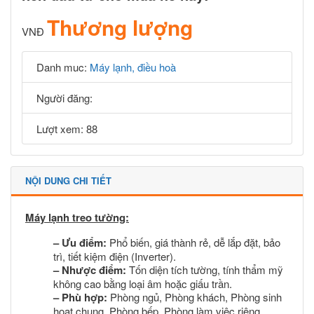
Thương lượng
VNĐ
Danh muc:
Máy lạnh, điều hoà
Người đăng:
Lượt xem: 88
NỘI DUNG CHI TIẾT
Máy lạnh treo tường:
–
Ưu điểm:
Phổ biến, giá thành rẻ, dễ lắp đặt, bảo
trì, tiết kiệm điện (Inverter).
–
Nhược điểm:
Tốn diện tích tường, tính thẩm mỹ
không cao bằng loại âm hoặc giấu trần.
–
Phù hợp:
Phòng ngủ, Phòng khách, Phòng sinh
hoạt chung, Phòng bếp, Phòng làm việc riêng.