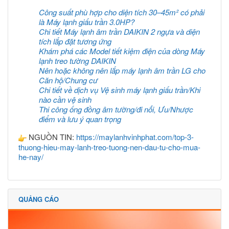
Công suất phù hợp cho diện tích 30–45m² có phải
là Máy lạnh giấu trần 3.0HP?
Chi tiết Máy lạnh âm trần DAIKIN 2 ngựa và diện
tích lắp đặt tương ứng
Khám phá các Model tiết kiệm điện của dòng Máy
lạnh treo tường DAIKIN
Nên hoặc không nên lắp máy lạnh âm trần LG cho
Căn hộ/Chung cư
Chi tiết về dịch vụ Vệ sinh máy lạnh giấu trần/Khi
nào cần vệ sinh
Thi công ống đồng âm tường/đi nổi, Ưu/Nhược
điểm và lưu ý quan trọng
NGUỒN TIN:
https://maylanhvinhphat.com/top-3-
thuong-hieu-may-lanh-treo-tuong-nen-dau-tu-cho-mua-
he-nay/
QUẢNG CÁO