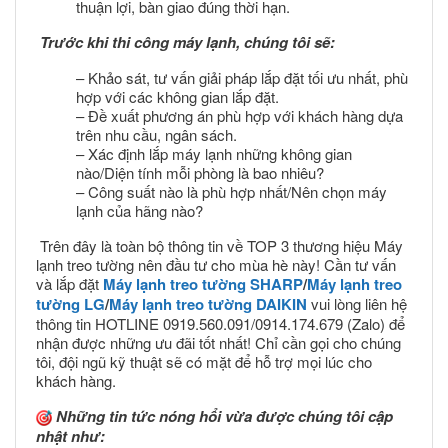
thuận lợi, bàn giao đúng thời hạn.
Trước khi thi công máy lạnh, chúng tôi sẽ:
– Khảo sát, tư vấn giải pháp lắp đặt tối ưu nhất, phù
hợp với các không gian lắp đặt.
– Đề xuất phương án phù hợp với khách hàng dựa
trên nhu cầu, ngân sách.
– Xác định lắp máy lạnh những không gian
nào/Diện tính mỗi phòng là bao nhiêu?
– Công suất nào là phù hợp nhất/Nên chọn máy
lạnh của hãng nào?
Trên đây là toàn bộ thông tin về TOP 3 thương hiệu Máy
lạnh treo tường nên đầu tư cho mùa hè này! Cần tư vấn
và lắp đặt
Máy lạnh treo tường SHARP
/
Máy lạnh treo
tường LG
/
Máy lạnh treo tường DAIKIN
vui lòng liên hệ
thông tin HOTLINE 0919.560.091/0914.174.679 (Zalo) để
nhận được những ưu đãi tốt nhất! Chỉ cần gọi cho chúng
tôi, đội ngũ kỹ thuật sẽ có mặt để hỗ trợ mọi lúc cho
khách hàng.
Những tin tức nóng hổi vừa được chúng tôi cập
nhật như: