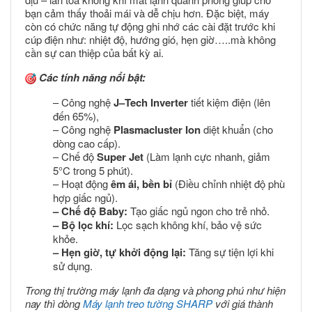
bạn cảm thấy thoải mái và dễ chịu hơn. Đặc biệt, máy
còn có chức năng tự động ghi nhớ các cài đặt trước khi
cúp điện như: nhiệt độ, hướng gió, hẹn giờ…..mà không
cần sự can thiệp của bất kỳ ai.
Các tính năng nổi bật:
– Công nghệ
J–Tech Inverter
tiết kiệm điện (lên
đến 65%),
– Công nghệ
Plasmacluster Ion
diệt khuẩn (cho
dòng cao cấp).
– Chế độ
Super Jet
(Làm lạnh cực nhanh, giảm
5°C trong 5 phút).
– Hoạt động
êm ái, bền bỉ
(Điều chỉnh nhiệt độ phù
hợp giấc ngủ).
– Chế độ Baby:
Tạo giấc ngủ ngon cho trẻ nhỏ.
– Bộ lọc khí:
Lọc sạch không khí, bảo vệ sức
khỏe.
– Hẹn giờ, tự khởi động lại:
Tăng sự tiện lợi khi
sử dụng.
Trong thị trường máy lạnh đa dạng và phong phú như hiện
nay thì dòng
Máy lạnh treo tường SHARP
với giá thành