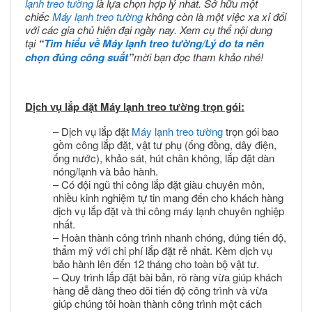
lạnh treo tường
là lựa chọn hợp lý nhất. Sở hữu một
chiếc
Máy lạnh treo tường
không còn là một việc xa xỉ đối
với các gia chủ hiện đại ngày nay. Xem cụ thể nội dung
tại
“
Tìm hiểu về Máy lạnh treo tường/Lý do ta nên
chọn đúng công suất
”
mời bạn đọc tham khảo nhé!
Dịch vụ lắp đặt Máy lạnh treo tường trọn gói:
– Dịch vụ lắp đặt
Máy lạnh treo tường
trọn gói bao
gồm công lắp đặt, vật tư phụ (ống đồng, dây điện,
ống nước), khảo sát, hút chân không, lắp đặt dàn
nóng/lạnh và bảo hành.
– Có đội ngũ thi công lắp đặt giàu chuyên môn,
nhiều kinh nghiệm tự tin mang đến cho khách hàng
dịch vụ lắp đặt và thi công máy lạnh chuyên nghiệp
nhất.
– Hoàn thành công trình nhanh chóng, đúng tiến độ,
thẩm mỹ với chi phí lắp đặt rẻ nhất. Kèm dịch vụ
bảo hành lên đến 12 tháng cho toàn bộ vật tư.
– Quy trình lắp đặt bài bản, rõ ràng vừa giúp khách
hàng dễ dàng theo dõi tiến độ công trình và vừa
giúp chúng tôi hoàn thành công trình một cách