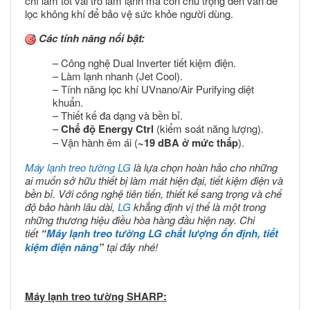
chỉ làm tốt vai trò làm lạnh mà còn chú trọng đến vấn đề
lọc không khí để bảo vệ sức khỏe người dùng.
Các tính năng nổi bật:
– Công nghệ Dual Inverter tiết kiệm điện.
– Làm lạnh nhanh (Jet Cool).
– Tính năng lọc khí UVnano/Air Purifying diệt
khuẩn.
– Thiết kế đa dạng và bền bỉ.
–
Chế độ Energy Ctrl
(kiểm soát năng lượng).
– Vận hành êm ái (
~19 dBA ở mức thấp
).
Máy lạnh treo tường LG
là lựa chọn hoàn hảo cho những
ai muốn sở hữu thiết bị làm mát hiện đại, tiết kiệm điện và
bền bỉ. Với công nghệ tiên tiến, thiết kế sang trọng và chế
độ bảo hành lâu dài,
LG
khẳng định vị thế là một trong
những thương hiệu điều hòa hàng đầu hiện nay. Chi
tiết
“
Máy lạnh treo tường LG chất lượng ổn định, tiết
kiệm điện năng
”
tại đây nhé!
Máy lạnh treo tường SHARP: