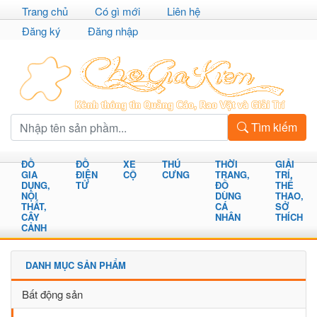
Trang chủ
Có gì mới
Liên hệ
Đăng ký
Đăng nhập
Tìm kiếm
ĐỒ
ĐỒ
XE
THÚ
THỜI
GIẢI
GIA
ĐIỆN
CỘ
CƯNG
TRANG,
TRÍ,
DỤNG,
TỬ
ĐỒ
THỂ
NỘI
DÙNG
THAO,
THẤT,
CÁ
SỞ
CÂY
NHÂN
THÍCH
CẢNH
DANH MỤC SẢN PHẨM
Bất động sản