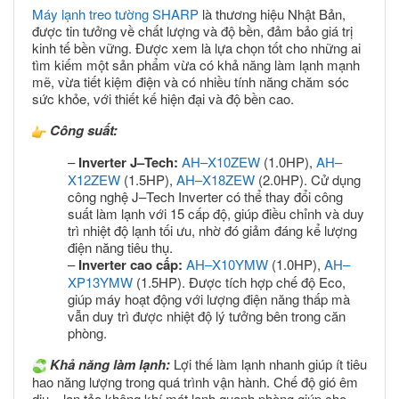
Máy lạnh treo tường SHARP
là thương hiệu Nhật Bản,
được tin tưởng về chất lượng và độ bền, đảm bảo giá trị
kinh tế bền vững. Được xem là lựa chọn tốt cho những ai
tìm kiếm một sản phẩm vừa có khả năng làm lạnh mạnh
mẽ, vừa tiết kiệm điện và có nhiều tính năng chăm sóc
sức khỏe, với thiết kế hiện đại và độ bền cao.
Công suất:
–
Inverter J–Tech:
A
H–X10ZEW
(1.0HP),
AH–
X12ZEW
(1.5HP),
AH–X18ZEW
(2.0HP). Cử dụng
công nghệ J–Tech Inverter có thể thay đổi công
suất làm lạnh với 15 cấp độ, giúp điều chỉnh và duy
trì nhiệt độ lạnh tối ưu, nhờ đó giảm đáng kể lượng
điện năng tiêu thụ.
–
Inverter cao cấp:
AH–X10YMW
(1.0HP),
AH–
XP13YMW
(1.5HP). Được tích hợp chế độ Eco,
giúp máy hoạt động với lượng điện năng thấp mà
vẫn duy trì được nhiệt độ lý tưởng bên trong căn
phòng.
Khả năng làm lạnh:
Lợi thế làm lạnh nhanh giúp ít tiêu
hao năng lượng trong quá trình vận hành. Chế độ gió êm
dịu – lan tỏa không khí mát lạnh quanh phòng giúp cho