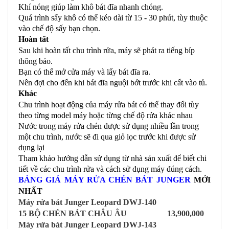
Khí nóng giúp làm khô bát đĩa nhanh chóng.
Quá trình sấy khô có thể kéo dài từ 15 - 30 phút, tùy thuộc
vào chế độ sấy bạn chọn.
Hoàn tất
Sau khi hoàn tất chu trình rửa, máy sẽ phát ra tiếng bíp
thông báo.
Bạn có thể mở cửa máy và lấy bát đĩa ra.
Nên đợi cho đến khi bát đĩa nguội bớt trước khi cất vào tủ.
Khác
Chu trình hoạt động của máy rửa bát có thể thay đổi tùy
theo từng model máy hoặc từng chế độ rửa khác nhau
Nước trong máy rửa chén được sử dụng nhiều lần trong
một chu trình, nước sẽ đi qua giỏ lọc trước khi được sử
dụng lại
Tham khảo hướng dẫn sử dụng từ nhà sản xuất để biết chi
tiết về các chu trình rửa và cách sử dụng máy đúng cách.
BẢNG GIÁ MÁY RỬA CHÉN BÁT JUNGER
MỚI
NHẤT
Máy rửa bát Junger Leopard DWJ-140
15 BỘ CHÉN BÁT CHÂU ÂU
13,900,000
Máy rửa bát Junger Leopard DWJ-143