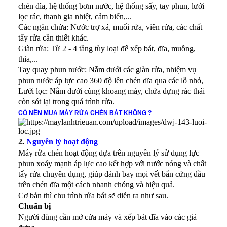
chén dĩa, hệ thống bơm nước, hệ thống sấy, tay phun, lưới
lọc rác, thanh gia nhiệt, cảm biến,...
Các ngăn chứa: Nước trợ xả, muối rửa, viên rửa, các chất
tẩy rửa cần thiết khác.
Giàn rửa: Từ 2 - 4 tầng tùy loại để xếp bát, đĩa, muỗng,
thìa,...
Tay quay phun nước: Nằm dưới các giàn rửa, nhiệm vụ
phun nước áp lực cao 360 độ lên chén dĩa qua các lỗ nhỏ,
Lưới lọc: Nằm dưới cùng khoang máy, chứa đựng rác thải
còn sót lại trong quá trình rửa.
CÓ NÊN MUA MÁY RỬA CHÉN BÁT KHÔNG ?
2.
Nguyên lý hoạt động
Máy rửa chén hoạt động dựa trên nguyên lý sử dụng lực
phun xoáy mạnh áp lực cao kết hợp với nước nóng và chất
tẩy rửa chuyên dụng, giúp đánh bay mọi vết bẩn cứng đầu
trên chén đĩa một cách nhanh chóng và hiệu quả.
Cơ bản thì chu trình rửa bát sẽ diễn ra như sau.
Chuẩn bị
Người dùng cần mở cửa máy và xếp bát đĩa vào các giá