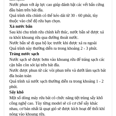
Nước phun với áp lực cao giúp đánh bật các vết bẩn cứng
đầu bám trên bát đĩa.
Quá trình rửa chính có thể kéo dài từ 30 - 60 phút, tùy
thuộc vào chế độ rửa bạn chọn.
Xả nước bẩn
Sau khi chu trình rửa chính kết thúc, nước bẩn sẽ được xả
ra khỏi khoang rửa qua đường thoát nước.
Nước bẩn sẽ đi qua bộ lọc trước khi được xả ra ngoài
Quá trình này thường diễn ra trong khoảng 2 - 3 phút.
Tráng nước sạch
Nước sạch sẽ được bơm vào khoang rửa để tráng sạch các
cặn bẩn còn sót lại trên bát đĩa.
Nước được phun từ các vòi phun trên và dưới làm sạch bát
đĩa hoàn toàn
Quá trình xả nước sạch thường diễn ra trong khoảng 1 - 2
phút.
Sấy khô
Một số dòng máy rửa bát có chức năng tiệt trùng sấy khô
công nghệ cao. Tùy từng model sẽ có cơ chế sấy khác
nhau, cơ bản nhất là quạt gió sẽ được kích hoạt để thổi khí
nóng vào khoang rửa.