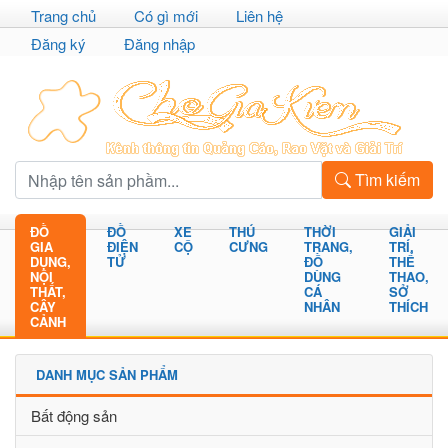
Trang chủ
Có gì mới
Liên hệ
Đăng ký
Đăng nhập
Tìm kiếm
ĐỒ
ĐỒ
XE
THÚ
THỜI
GIẢI
GIA
ĐIỆN
CỘ
CƯNG
TRANG,
TRÍ,
DỤNG,
TỬ
ĐỒ
THỂ
NỘI
DÙNG
THAO,
THẤT,
CÁ
SỞ
CÂY
NHÂN
THÍCH
CẢNH
DANH MỤC SẢN PHẨM
Bất động sản