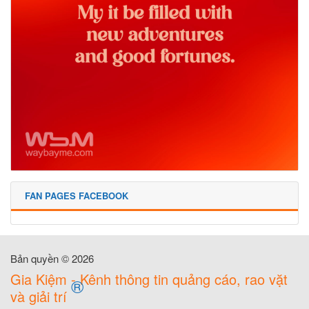
FAN PAGES FACEBOOK
Bản quyền © 2026
Gia Kiệm - Kênh thông tin quảng cáo, rao vặt
®
và giải trí