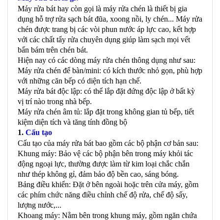
Máy rửa bát hay còn gọi là máy rửa chén là thiết bị gia
dụng hỗ trợ rửa sạch bát đũa, xoong nồi, ly chén... Máy rửa
chén được trang bị các vòi phun nước áp lực cao, kết hợp
với các chất tẩy rửa chuyên dụng giúp làm sạch mọi vết
bẩn bám trên chén bát.
Hiện nay có các dòng máy rửa chén thông dụng như sau:
Máy rửa chén để bàn/mini: có kích thước nhỏ gọn, phù hợp
với những căn bếp có diện tích hạn chế.
Máy rửa bát độc lập: có thể lắp đặt đứng độc lập ở bất kỳ
vị trí nào trong nhà bếp.
Máy rửa chén âm tủ: lắp đặt trong không gian tủ bếp, tiết
kiệm diện tích và tăng tính đồng bộ
1.
Cấu tạo
Cấu tạo của máy rửa bát bao gồm các bộ phận cơ bản sau:
Khung máy: Bảo vệ các bộ phận bên trong máy khỏi tác
động ngoại lực, thường được làm từ kim loại chắc chắn
như thép không gỉ, đảm bảo độ bền cao, sáng bóng.
Bảng điều khiển: Đặt ở bên ngoài hoặc trên cửa máy, gồm
các phím chức năng điều chỉnh chế độ rửa, chế độ sấy,
lượng nước,...
Khoang máy: Nằm bên trong khung máy, gồm ngăn chứa