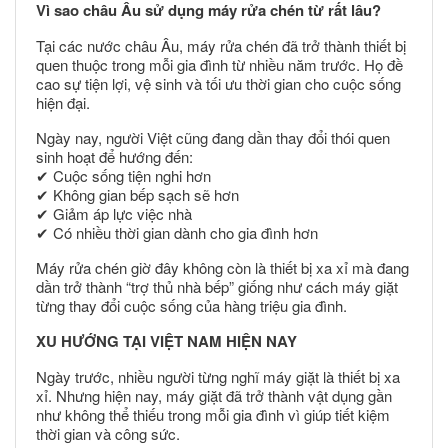
Vì sao châu Âu sử dụng máy rửa chén từ rất lâu?
Tại các nước châu Âu, máy rửa chén đã trở thành thiết bị
quen thuộc trong mỗi gia đình từ nhiều năm trước. Họ đề
cao sự tiện lợi, vệ sinh và tối ưu thời gian cho cuộc sống
hiện đại.
Ngày nay, người Việt cũng đang dần thay đổi thói quen
sinh hoạt để hướng đến:
✔ Cuộc sống tiện nghi hơn
✔ Không gian bếp sạch sẽ hơn
✔ Giảm áp lực việc nhà
✔ Có nhiều thời gian dành cho gia đình hơn
Máy rửa chén giờ đây không còn là thiết bị xa xỉ mà đang
dần trở thành “trợ thủ nhà bếp” giống như cách máy giặt
từng thay đổi cuộc sống của hàng triệu gia đình.
XU HƯỚNG TẠI VIỆT NAM HIỆN NAY
Ngày trước, nhiều người từng nghĩ máy giặt là thiết bị xa
xỉ. Nhưng hiện nay, máy giặt đã trở thành vật dụng gần
như không thể thiếu trong mỗi gia đình vì giúp tiết kiệm
thời gian và công sức.