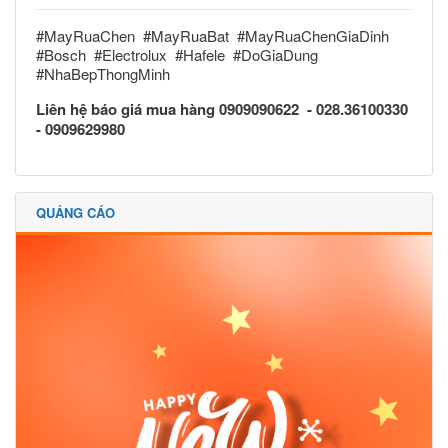
#MayRuaChen #MayRuaBat #MayRuaChenGiaDinh
#Bosch #Electrolux #Hafele #DoGiaDung
#NhaBepThongMinh
Liên hệ báo giá mua hàng
0909090622 - 028.36100330
- 0909629980
QUẢNG CÁO