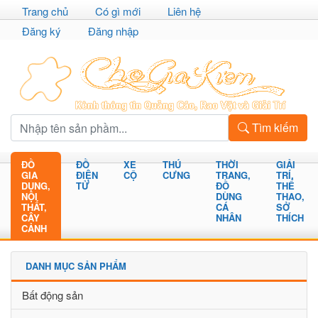
Trang chủ
Có gì mới
Liên hệ
Đăng ký
Đăng nhập
Tìm kiếm
ĐỒ
ĐỒ
XE
THÚ
THỜI
GIẢI
GIA
ĐIỆN
CỘ
CƯNG
TRANG,
TRÍ,
DỤNG,
TỬ
ĐỒ
THỂ
NỘI
DÙNG
THAO,
THẤT,
CÁ
SỞ
CÂY
NHÂN
THÍCH
CẢNH
DANH MỤC SẢN PHẨM
Bất động sản