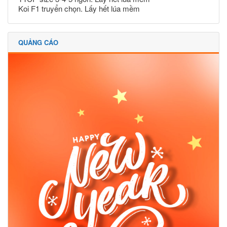
Koi F1 truyển chọn. Lấy hết lúa mềm
QUẢNG CÁO