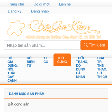
Trang chủ
Có gì mới
Liên hệ
Đăng ký
Đăng nhập
Tìm kiếm
ĐỒ
ĐỒ
XE
THÚ
THỜI
GIẢI
GIA
ĐIỆN
CỘ
CƯNG
TRANG,
TRÍ,
DỤNG,
TỬ
ĐỒ
THỂ
NỘI
DÙNG
THAO,
THẤT,
CÁ
SỞ
CÂY
NHÂN
THÍCH
CẢNH
DANH MỤC SẢN PHẨM
Bất động sản