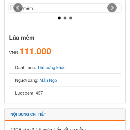
Lúa mềm
111.000
VNĐ
Danh muc:
Thú cưng khác
Người đăng:
Mẫn Ngô
Lượt xem: 437
NỘI DUNG CHI TIẾT
TTCP size 3-4-5 ngón. Lấy hết lua mềm