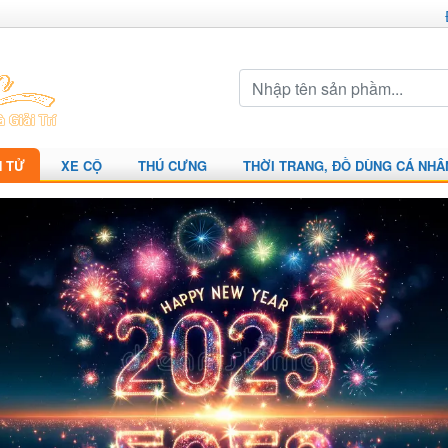
N TỬ
XE CỘ
THÚ CƯNG
THỜI TRANG, ĐỒ DÙNG CÁ NHÂ