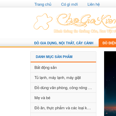
Trang chủ
Có gì mới
Liên hệ
ĐỒ GIA DỤNG, NỘI THẤT, CÂY CẢNH
ĐỒ ĐIỆ
DANH MỤC SẢN PHẨM
Bất động sản
Tủ lạnh, máy lạnh, máy giặt
Đồ dùng văn phòng, công nông nghiệp
Mẹ và bé
Đồ ăn, thực phẩm và các loại khác