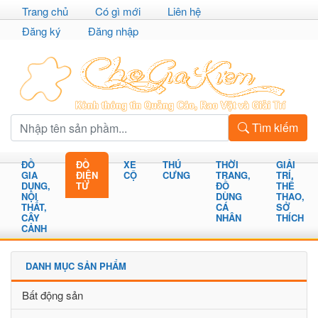
Trang chủ
Có gì mới
Liên hệ
Đăng ký
Đăng nhập
Tìm kiếm
ĐỒ
ĐỒ
XE
THÚ
THỜI
GIẢI
GIA
ĐIỆN
CỘ
CƯNG
TRANG,
TRÍ,
DỤNG,
TỬ
ĐỒ
THỂ
NỘI
DÙNG
THAO,
THẤT,
CÁ
SỞ
CÂY
NHÂN
THÍCH
CẢNH
DANH MỤC SẢN PHẨM
Bất động sản