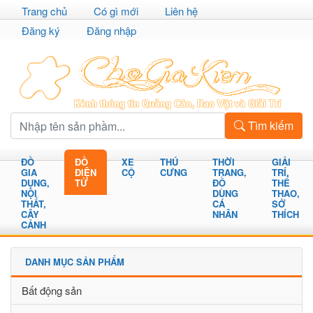
Trang chủ
Có gì mới
Liên hệ
Đăng ký
Đăng nhập
Tìm kiếm
ĐỒ
ĐỒ
XE
THÚ
THỜI
GIẢI
GIA
ĐIỆN
CỘ
CƯNG
TRANG,
TRÍ,
DỤNG,
TỬ
ĐỒ
THỂ
NỘI
DÙNG
THAO,
THẤT,
CÁ
SỞ
CÂY
NHÂN
THÍCH
CẢNH
DANH MỤC SẢN PHẨM
Bất động sản