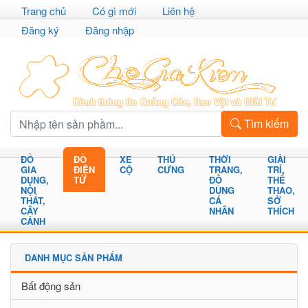
Trang chủ
Có gì mới
Liên hệ
Đăng ký
Đăng nhập
Tìm kiếm
ĐỒ
ĐỒ
XE
THÚ
THỜI
GIẢI
GIA
ĐIỆN
CỘ
CƯNG
TRANG,
TRÍ,
DỤNG,
TỬ
ĐỒ
THỂ
NỘI
DÙNG
THAO,
THẤT,
CÁ
SỞ
CÂY
NHÂN
THÍCH
CẢNH
DANH MỤC SẢN PHẨM
Bất động sản