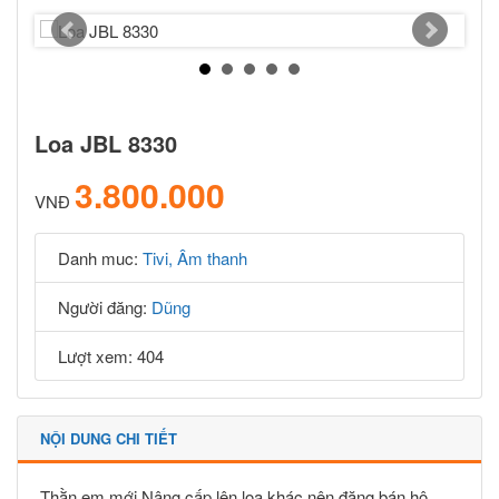
Loa JBL 8330
3.800.000
VNĐ
Danh muc:
Tivi, Âm thanh
Người đăng:
Dũng
Lượt xem: 404
NỘI DUNG CHI TIẾT
Thằn em mới Nâng cấp lên loa khác nên đăng bán hộ.