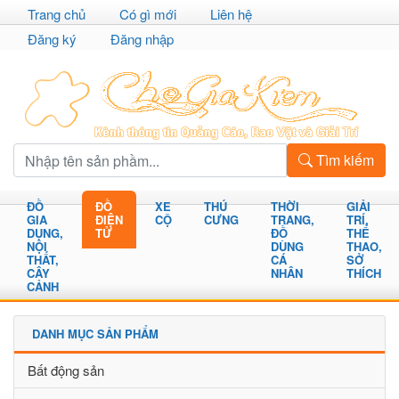
Trang chủ
Có gì mới
Liên hệ
Đăng ký
Đăng nhập
Tìm kiếm
ĐỒ
ĐỒ
XE
THÚ
THỜI
GIẢI
GIA
ĐIỆN
CỘ
CƯNG
TRANG,
TRÍ,
DỤNG,
TỬ
ĐỒ
THỂ
NỘI
DÙNG
THAO,
THẤT,
CÁ
SỞ
CÂY
NHÂN
THÍCH
CẢNH
DANH MỤC SẢN PHẨM
Bất động sản