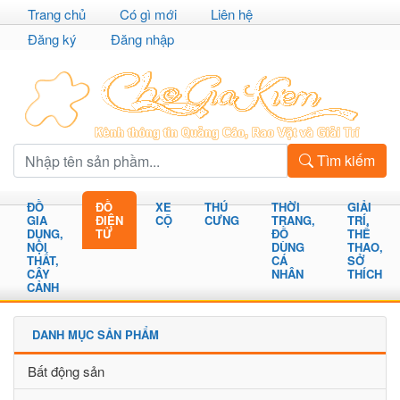
Trang chủ
Có gì mới
Liên hệ
Đăng ký
Đăng nhập
Tìm kiếm
ĐỒ
ĐỒ
XE
THÚ
THỜI
GIẢI
GIA
ĐIỆN
CỘ
CƯNG
TRANG,
TRÍ,
DỤNG,
TỬ
ĐỒ
THỂ
NỘI
DÙNG
THAO,
THẤT,
CÁ
SỞ
CÂY
NHÂN
THÍCH
CẢNH
DANH MỤC SẢN PHẨM
Bất động sản