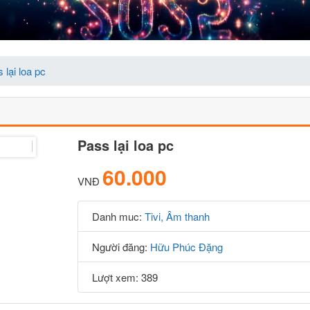
 lại loa pc
Pass lại loa pc
60.000
VNĐ
Danh muc:
Tivi, Âm thanh
Người đăng:
Hữu Phúc Đặng
Lượt xem: 389