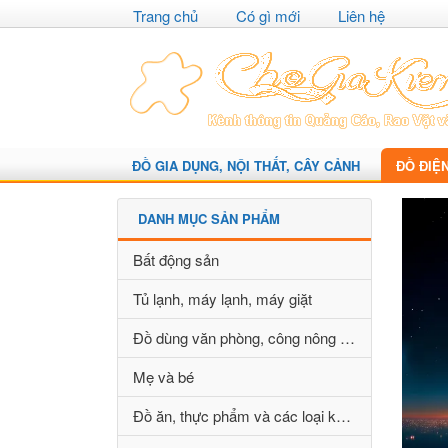
Trang chủ
Có gì mới
Liên hệ
ĐỒ GIA DỤNG, NỘI THẤT, CÂY CẢNH
ĐỒ ĐIỆ
DANH MỤC SẢN PHẨM
Bất động sản
Tủ lạnh, máy lạnh, máy giặt
Đồ dùng văn phòng, công nông nghiệp
Mẹ và bé
Đồ ăn, thực phẩm và các loại khác