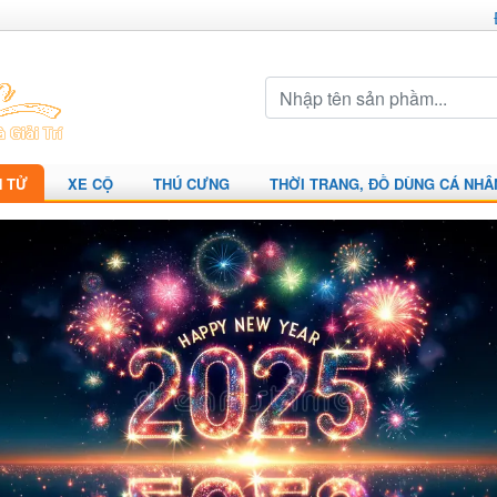
N TỬ
XE CỘ
THÚ CƯNG
THỜI TRANG, ĐỒ DÙNG CÁ NHÂ