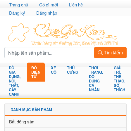
Trang chủ
Có gì mới
Liên hệ
Đăng ký
Đăng nhập
Tìm kiếm
ĐỒ
ĐỒ
XE
THÚ
THỜI
GIẢI
GIA
ĐIỆN
CỘ
CƯNG
TRANG,
TRÍ,
DỤNG,
TỬ
ĐỒ
THỂ
NỘI
DÙNG
THAO,
THẤT,
CÁ
SỞ
CÂY
NHÂN
THÍCH
CẢNH
DANH MỤC SẢN PHẨM
Bất động sản