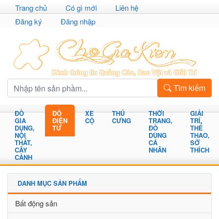
Trang chủ
Có gì mới
Liên hệ
Đăng ký
Đăng nhập
Tìm kiếm
ĐỒ
ĐỒ
XE
THÚ
THỜI
GIẢI
GIA
ĐIỆN
CỘ
CƯNG
TRANG,
TRÍ,
DỤNG,
TỬ
ĐỒ
THỂ
NỘI
DÙNG
THAO,
THẤT,
CÁ
SỞ
CÂY
NHÂN
THÍCH
CẢNH
DANH MỤC SẢN PHẨM
Bất động sản