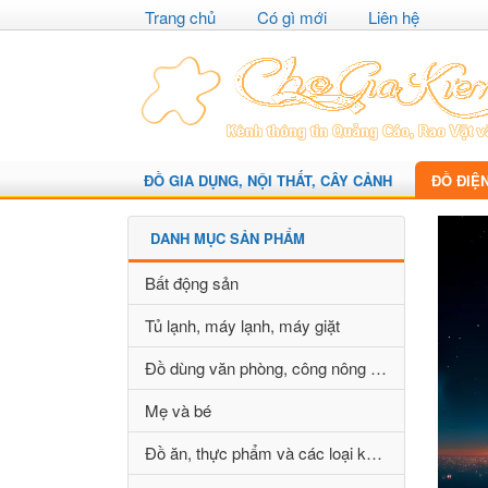
Trang chủ
Có gì mới
Liên hệ
ĐỒ GIA DỤNG, NỘI THẤT, CÂY CẢNH
ĐỒ ĐIỆ
DANH MỤC SẢN PHẨM
Bất động sản
Tủ lạnh, máy lạnh, máy giặt
Đồ dùng văn phòng, công nông nghiệp
Mẹ và bé
Đồ ăn, thực phẩm và các loại khác