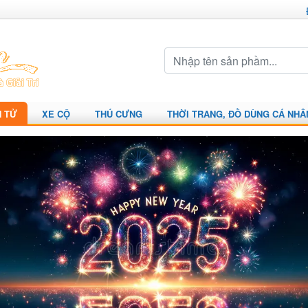
N TỬ
XE CỘ
THÚ CƯNG
THỜI TRANG, ĐỒ DÙNG CÁ NHÂ