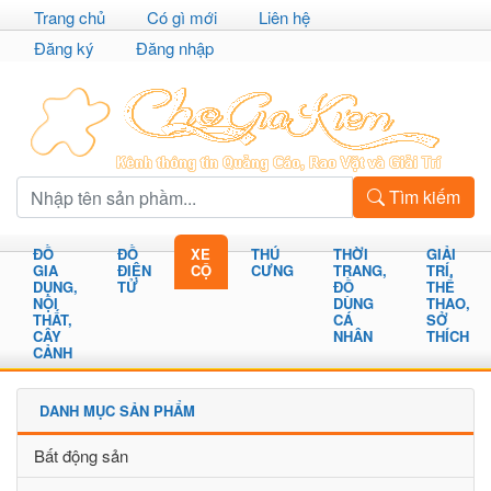
Trang chủ
Có gì mới
Liên hệ
Đăng ký
Đăng nhập
Tìm kiếm
ĐỒ
ĐỒ
XE
THÚ
THỜI
GIẢI
GIA
ĐIỆN
CỘ
CƯNG
TRANG,
TRÍ,
DỤNG,
TỬ
ĐỒ
THỂ
NỘI
DÙNG
THAO,
THẤT,
CÁ
SỞ
CÂY
NHÂN
THÍCH
CẢNH
DANH MỤC SẢN PHẨM
Bất động sản