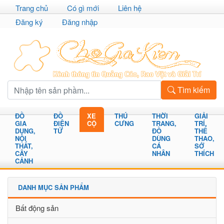
Trang chủ
Có gì mới
Liên hệ
Đăng ký
Đăng nhập
Tìm kiếm
ĐỒ
ĐỒ
XE
THÚ
THỜI
GIẢI
GIA
ĐIỆN
CỘ
CƯNG
TRANG,
TRÍ,
DỤNG,
TỬ
ĐỒ
THỂ
NỘI
DÙNG
THAO,
THẤT,
CÁ
SỞ
CÂY
NHÂN
THÍCH
CẢNH
DANH MỤC SẢN PHẨM
Bất động sản