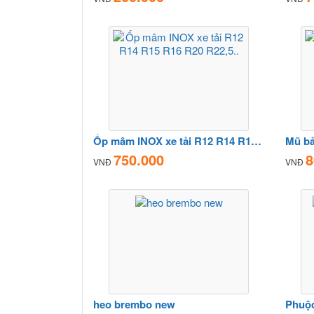
Ốp mâm INOX xe tải R12 R14 R15 R16 R20 R22,5..
Mũ bả
750.000
8
VNĐ
VNĐ
heo brembo new
Phuộc