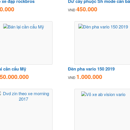
p xe đạp rockbros
Dư cây phuộc Sh mode cần b
0.000
450.000
VNĐ
ại cần cẩu Mỹ
Đèn pha vario 150 2019
50.000.000
1.000.000
VNĐ