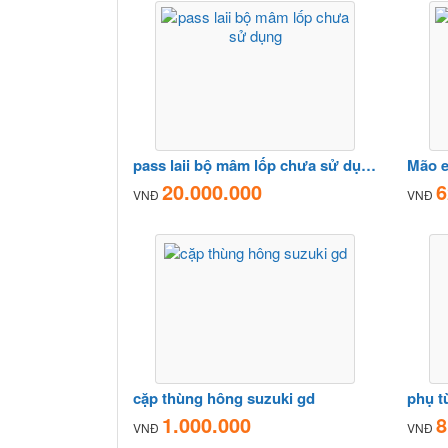
pass laii bộ mâm lốp chưa sử dụng
20.000.000
6
VNĐ
VNĐ
cặp thùng hông suzuki gd
phụ t
1.000.000
8
VNĐ
VNĐ