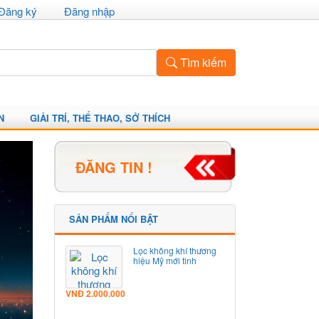
Đăng ký
Đăng nhập
Tìm kiếm
N
GIẢI TRÍ, THỂ THAO, SỞ THÍCH
ĐĂNG TIN !
SẢN PHẨM NỔI BẬT
Lọc không khí thương
hiệu Mỹ mới tinh
VNĐ
2.000.000