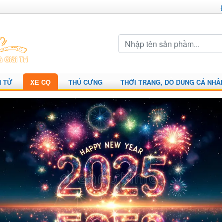
N TỬ
XE CỘ
THÚ CƯNG
THỜI TRANG, ĐỒ DÙNG CÁ NHÂ