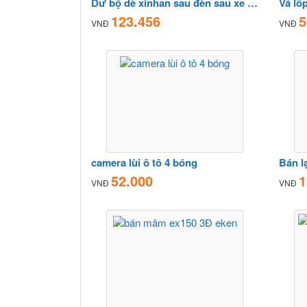
Dư bộ dè xinhan sau đèn sau xe satria càn pass lại
Vá lố
123.456
5
VNĐ
VNĐ
camera lùi ô tô 4 bóng
Bán l
52.000
1
VNĐ
VNĐ