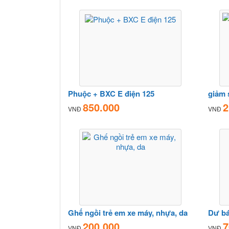
Phuộc + BXC E điện 125
giảm 
850.000
2
VNĐ
VNĐ
Ghế ngồi trẻ em xe máy, nhựa, da
Dư bá
200.000
7
VNĐ
VNĐ