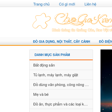
Trang chủ
Có gì mới
Liên hệ
ĐỒ GIA DỤNG, NỘI THẤT, CÂY CẢNH
ĐỒ ĐIỆ
DANH MỤC SẢN PHẨM
Bất động sản
Tủ lạnh, máy lạnh, máy giặt
Đồ dùng văn phòng, công nông nghiệp
Mẹ và bé
Đồ ăn, thực phẩm và các loại khác