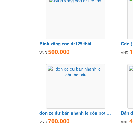
Bình xăng con dr125 thái
500.000
1
VNĐ
VNĐ
dọn xe dư bán nhanh le còn bot xiu
700.000
4
VNĐ
VNĐ