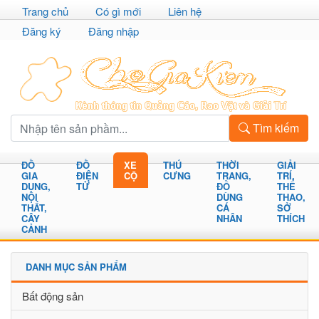
Trang chủ
Có gì mới
Liên hệ
Đăng ký
Đăng nhập
Tìm kiếm
ĐỒ
ĐỒ
XE
THÚ
THỜI
GIẢI
GIA
ĐIỆN
CỘ
CƯNG
TRANG,
TRÍ,
DỤNG,
TỬ
ĐỒ
THỂ
NỘI
DÙNG
THAO,
THẤT,
CÁ
SỞ
CÂY
NHÂN
THÍCH
CẢNH
DANH MỤC SẢN PHẨM
Bất động sản