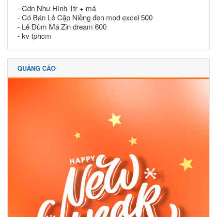
- Cdn Như Hình 1tr + má
- Có Bán Lẻ Cặp Niềng đen mod excel 500
- Lẻ Đùm Má Zin dream 600
- kv tphcm
QUẢNG CÁO